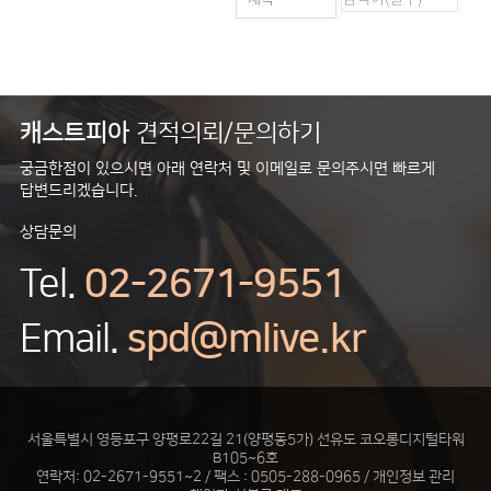
캐스트피아
견적의뢰/문의하기
궁금한점이 있으시면 아래 연락처 및 이메일로 문의주시면 빠르게
답변드리겠습니다.
상담문의
Tel.
02-2671-9551
Email.
spd@mlive.kr
서울특별시 영등포구 양평로22길 21(양평동5가) 선유도 코오롱디지털타워
B105~6호
연락처: 02-2671-9551~2 / 팩스 : 0505-288-0965 / 개인정보 관리